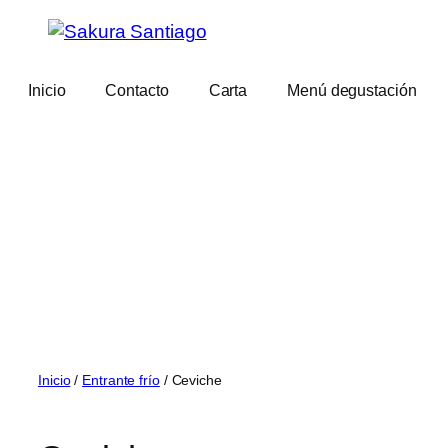
Saltar
al
contenido
Inicio
Contacto
Carta
Menú degustación
Inicio
/
Entrante frío
/ Ceviche